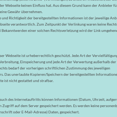
der Webseite keinen Einfluss hat. Aus diesem Grund kann der Anbieter fü
 keine Gewähr übernehmen.
e und Richtigkeit der bereitgestellten Informationen ist der jeweilige Anb
bseite verantwortlich. Zum Zeitpunkt der Verlinkung waren keine Recht
i Bekanntwerden einer solchen Rechtsverletzung wird der Link umgehen
ser Webseite ist urheberrechtlich geschützt. Jede Art der Vervielfältigun
Verbreitung, Einspeicherung und jede Art der Verwertung außerhalb der
chts bedarf der vorherigen schriftlichen Zustimmung des jeweiligen
s. Das unerlaubte Kopieren/Speichern der bereitgestellten Informatione
e ist nicht gestattet und strafbar.
uch des Internetauftritts können Informationen (Datum, Uhrzeit, aufge
en Zugriff auf dem Server gespeichert werden. Es werden keine persone
Anschrift oder E-Mail-Adresse) Daten, gespeichert.