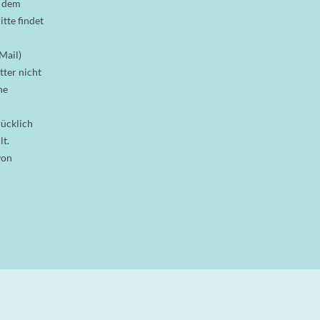
t dem
tte findet
Mail)
tter nicht
he
ücklich
lt.
von