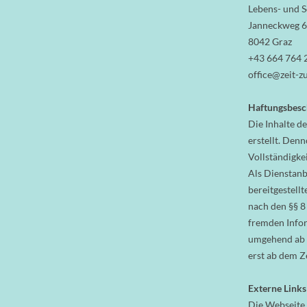
Lebens- und 
Janneckweg 6
8042 Graz
+43 664 764 
office@zeit-z
Haftungsbes
Die Inhalte d
erstellt. Den
Vollständigkei
Als Dienstanb
bereitgestell
nach den §§ 8
fremden Infor
umgehend ab d
erst ab dem Z
Externe Links
Die Webseite 