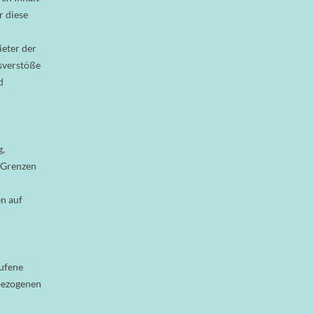
r diese
ieter der
sverstöße
d
g,
 Grenzen
n auf
rufene
nbezogenen