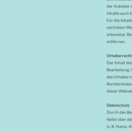
der Anbieter 
Inhalte auch
Für die Inhalt
verlinkten We
erkennbar. Be
entfernen.
Urheberrecht
Der Inhalt die
Bearbeitung, 
des Urheberre
Rechteinhaber
dieser Webseit
Datenschutz
Durch den Bes
Seite) über d
(z. B. Name, 