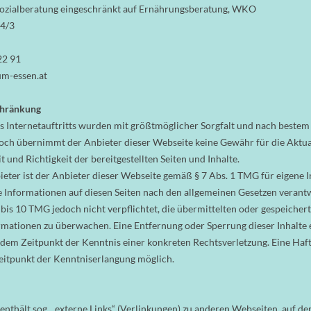
Sozialberatung eingeschränkt auf Ernährungsberatung, WKO
4/3
22 91
um-essen.at
chränkung
es Internetauftritts wurden mit größtmöglicher Sorgfalt und nach beste
noch übernimmt der Anbieter dieser Webseite keine Gewähr für die Aktual
t und Richtigkeit der bereitgestellten Seiten und Inhalte.
ieter ist der Anbieter dieser Webseite gemäß § 7 Abs. 1 TMG für eigene 
te Informationen auf diesen Seiten nach den allgemeinen Gesetzen verantw
 bis 10 TMG jedoch nicht verpflichtet, die übermittelten oder gespeicher
mationen zu überwachen. Eine Entfernung oder Sperrung dieser Inhalte 
em Zeitpunkt der Kenntnis einer konkreten Rechtsverletzung. Eine Haft
eitpunkt der Kenntniserlangung möglich.
enthält sog. „externe Links“ (Verlinkungen) zu anderen Webseiten, auf de