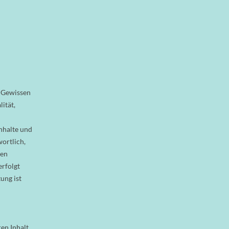
m Gewissen
ität,
Inhalte und
ortlich,
ten
erfolgt
ung ist
ren Inhalt